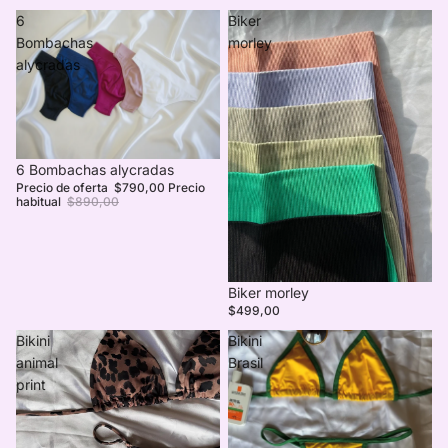
6
Biker
Bombachas
morley
alycradas
Oferta
6 Bombachas alycradas
Precio de oferta
$790,00
Precio
habitual
$890,00
Biker morley
$499,00
Bikini
Bikini
animal
Brasil
print