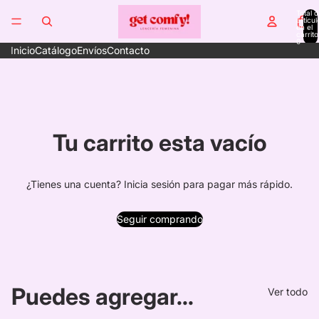
Total d
artícul
en el
carrito
0
Inicio
Catálogo
Envíos
Contacto
Tu carrito esta vacío
¿Tienes una cuenta?
Inicia sesión
para pagar más rápido.
Seguir comprando
Puedes agregar...
Ver todo